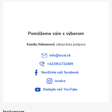
t
i
e
Kamila Holmanová
info
@
iocel.sk
+421951732409
Navštívte náš facebook
iocelcz
Sledujte náš YouTube
Instagram