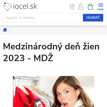
Prejsť
NÁKUPN
KOŠÍK
na
obsah
HĽADAŤ
Domov
Medzinárodný deň žien
2023 - MDŽ