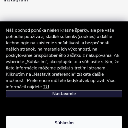
Náš obchod ponúka nielen krásne šperky, ale pre vaše
pohodlie používa aj sladké sušienky(cookies) a ďalšie
technológie na zaistenie spoľahlivosti a bezpečnosti
našich stránok, na meranie ich výkonnosti, na
poskytovanie prispôsobeného zážitku z nakupovania. Ak
Sledovať na Instagrame
vyberiete „Súhlasím“, akceptujete to a súhlasíte s tým, že
tieto informácie môžeme zdieľať s tretími stranami.
Kliknutím na „Nastaviť preferencie“ získate ďalšie
Služby zákazníkom
možnosti. Preferencie môžete kedykoľvek upraviť. Viac
informácií nájdete
TU
.
iocel.sk
Obchodné podmienky
Ochrana osobných údajov
Nastavenie
Copyright 2026
iocel.sk
. Všetky práva vyhradené.
Súhlasím
Vytvoril Shoptet