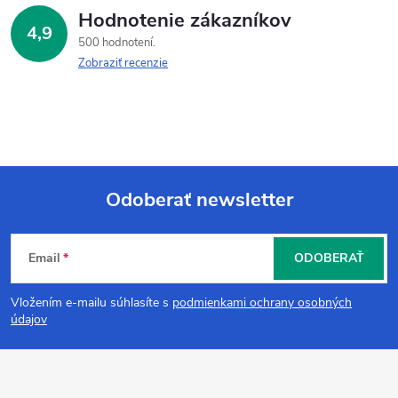
Hodnotenie zákazníkov
4,9
500 hodnotení
Zobraziť recenzie
Odoberať newsletter
Z
Email
ODOBERAŤ
á
Vložením e-mailu súhlasíte s
podmienkami ochrany osobných
p
údajov
ä