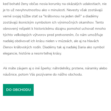
keď bohaté ženy občas nosia korunky na okázalých udalostiach, nie
je to už nevyhnutnosťou ako v minulosti. Nevesty však zostávajú
verné svojej túžbe stať sa "kráľovnou na jeden deň" a diadémy
zostávajú ikonickým symbolom ich výnimočných okamihov. Tento
obnovený rešpekt k historickému dizajnu pomohol uchovať mnoho
týchto veľkolepých výtvorov pred pretvorením, čo nám umožňuje
naďalej obdivovať ich krásu nielen v múzeách, ale aj na hlavách
členov kráľovských rodín. Diadémy tak aj naďalej žiaria ako symbol
elegancie, histórie a nesmrteľnej krásy.
Ak máte záujem aj o iné šperky: náhrdelníky, prstene, náramky alebo
náušnice, potom Vás pozývame do nášho obchodu.
DO OBCHODU