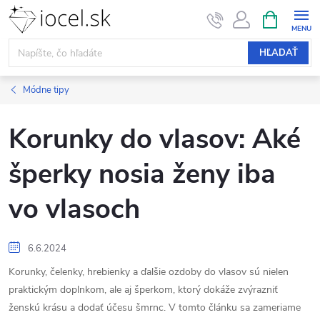
Prejsť
NÁKUPN
KOŠÍK
na
obsah
HĽADAŤ
Módne tipy
Korunky do vlasov: Aké
šperky nosia ženy iba
vo vlasoch
6.6.2024
Korunky, čelenky, hrebienky a ďalšie ozdoby do vlasov sú nielen
praktickým doplnkom, ale aj šperkom, ktorý dokáže zvýrazniť
ženskú krásu a dodať účesu šmrnc. V tomto článku sa zameriame