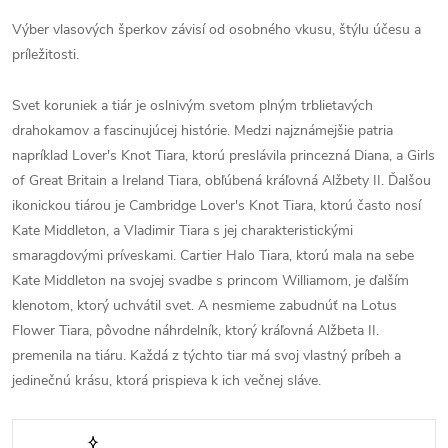
Výber vlasových šperkov závisí od osobného vkusu, štýlu účesu a
príležitosti.
Svet koruniek a tiár je oslnivým svetom plným trblietavých
drahokamov a fascinujúcej histórie. Medzi najznámejšie patria
napríklad Lover's Knot Tiara, ktorú preslávila princezná Diana, a Girls
of Great Britain a Ireland Tiara, obľúbená kráľovná Alžbety II. Ďalšou
ikonickou tiárou je Cambridge Lover's Knot Tiara, ktorú často nosí
Kate Middleton, a Vladimir Tiara s jej charakteristickými
smaragdovými príveskami. Cartier Halo Tiara, ktorú mala na sebe
Kate Middleton na svojej svadbe s princom Williamom, je ďalším
klenotom, ktorý uchvátil svet. A nesmieme zabudnúť na Lotus
Flower Tiara, pôvodne náhrdelník, ktorý kráľovná Alžbeta II.
premenila na tiáru. Každá z týchto tiar má svoj vlastný príbeh a
jedinečnú krásu, ktorá prispieva k ich večnej sláve.