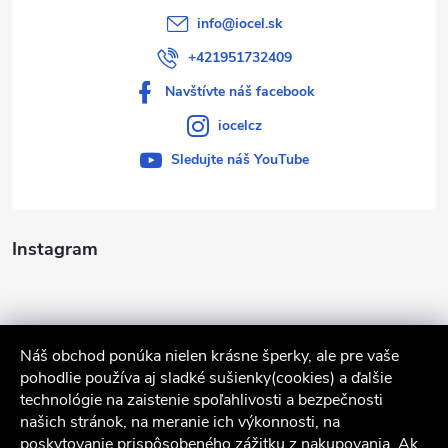
info
@
iocel.sk
+421951732409
Navštívte náš facebook
iocelcz
Sledujte náš YouTube
Instagram
Náš obchod ponúka nielen krásne šperky, ale pre vaše
pohodlie používa aj sladké sušienky(cookies) a ďalšie
technológie na zaistenie spoľahlivosti a bezpečnosti
našich stránok, na meranie ich výkonnosti, na
poskytovanie prispôsobeného zážitku z nakupovania. Ak