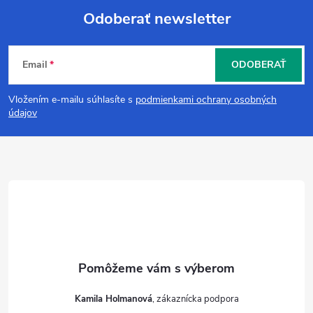
Odoberať newsletter
Z
Email
ODOBERAŤ
á
Vložením e-mailu súhlasíte s
podmienkami ochrany osobných
p
údajov
ä
t
i
e
Kamila Holmanová