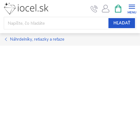
Prejsť
NÁKUPN
KOŠÍK
na
obsah
HĽADAŤ
Náhrdelníky, retiazky a reťaze