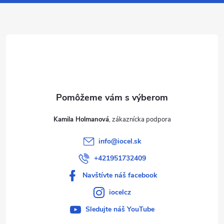
ä
t
i
e
Kamila Holmanová
info
@
iocel.sk
+421951732409
Navštívte náš facebook
iocelcz
Sledujte náš YouTube