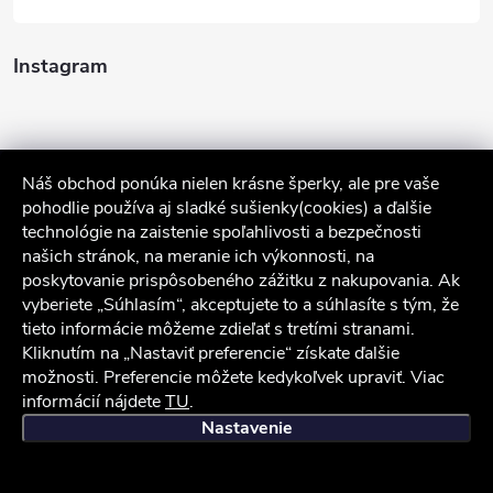
Instagram
Náš obchod ponúka nielen krásne šperky, ale pre vaše
pohodlie používa aj sladké sušienky(cookies) a ďalšie
technológie na zaistenie spoľahlivosti a bezpečnosti
našich stránok, na meranie ich výkonnosti, na
poskytovanie prispôsobeného zážitku z nakupovania. Ak
Sledovať na Instagrame
vyberiete „Súhlasím“, akceptujete to a súhlasíte s tým, že
tieto informácie môžeme zdieľať s tretími stranami.
Služby zákazníkom
Kliknutím na „Nastaviť preferencie“ získate ďalšie
možnosti. Preferencie môžete kedykoľvek upraviť. Viac
informácií nájdete
TU
.
iocel.sk
Obchodné podmienky
Ochrana osobných údajov
Nastavenie