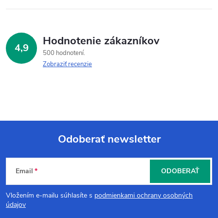
Hodnotenie zákazníkov
4,9
500 hodnotení
Zobraziť recenzie
Odoberať newsletter
Z
Email
ODOBERAŤ
á
Vložením e-mailu súhlasíte s
podmienkami ochrany osobných
p
údajov