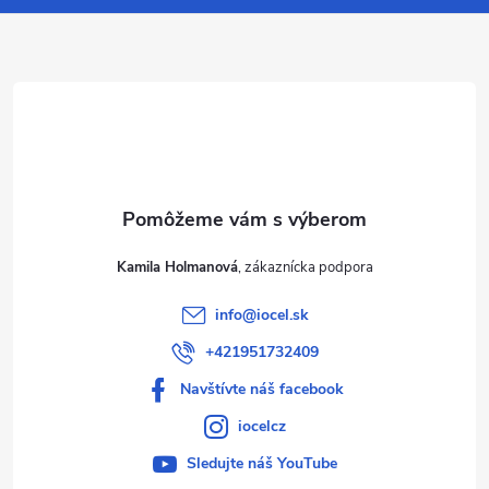
ä
t
i
e
Kamila Holmanová
info
@
iocel.sk
+421951732409
Navštívte náš facebook
iocelcz
Sledujte náš YouTube