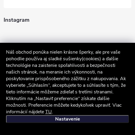
Instagram
Náš obchod ponúka nielen krásne šperky, ale pre vaše
pohodlie používa aj sladké sušienky(cookies) a ďalšie
technológie na zaistenie spoľahlivosti a bezpečnosti
našich stránok, na meranie ich výkonnosti, na
poskytovanie prispôsobeného zážitku z nakupovania. Ak
Sledovať na Instagrame
vyberiete „Súhlasím“, akceptujete to a súhlasíte s tým, že
tieto informácie môžeme zdieľať s tretími stranami.
Kliknutím na „Nastaviť preferencie“ získate ďalšie
Služby zákazníkom
možnosti. Preferencie môžete kedykoľvek upraviť. Viac
informácií nájdete
TU
.
iocel.sk
Obchodné podmienky
Ochrana osobných údajov
Nastavenie