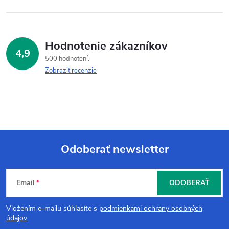
Hodnotenie zákazníkov
4,9
500 hodnotení
Zobraziť recenzie
Odoberať newsletter
Z
Email
ODOBERAŤ
á
Vložením e-mailu súhlasíte s
podmienkami ochrany osobných
p
údajov