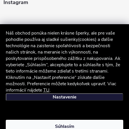
Instagram
Náš obchod ponúka nielen krásne šperky, ale pre vaše
pohodlie používa aj sladké sušienky(cookies) a ďalšie
technológie na zaistenie spoľahlivosti a bezpečnosti
našich stránok, na meranie ich výkonnosti, na
poskytovanie prispôsobeného zážitku z nakupovania. Ak
Sledovať na Instagrame
vyberiete „Súhlasím“, akceptujete to a súhlasíte s tým, že
tieto informácie môžeme zdieľať s tretími stranami.
Kliknutím na „Nastaviť preferencie“ získate ďalšie
Služby zákazníkom
možnosti. Preferencie môžete kedykoľvek upraviť. Viac
informácií nájdete
TU
.
iocel.sk
Obchodné podmienky
Ochrana osobných údajov
Nastavenie
Copyright 2026
iocel.sk
. Všetky práva vyhradené.
Súhlasím
Vytvoril Shoptet