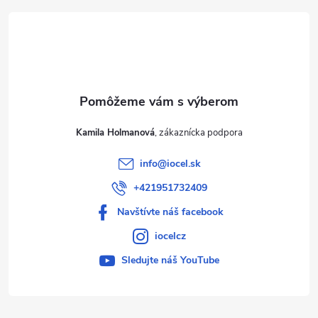
t
i
e
Kamila Holmanová
info
@
iocel.sk
+421951732409
Navštívte náš facebook
iocelcz
Sledujte náš YouTube