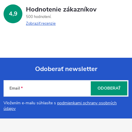
Hodnotenie zákazníkov
4,9
500 hodnotení
Zobraziť recenzie
Odoberať newsletter
Z
Email
ODOBERAŤ
á
Vložením e-mailu súhlasíte s
podmienkami ochrany osobných
p
údajov
ä