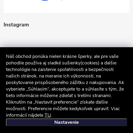
Instagram
Náš obchod ponúka nielen krásne šperky, ale pre vaše
pohodlie používa aj sladké sušienky(cookies) a ďalšie
technológie na zaistenie spoľahlivosti a bezpečnosti
našich stránok, na meranie ich výkonnosti, na
poskytovanie prispôsobeného zážitku z nakupovania. Ak
Sledovať na Instagrame
vyberiete „Súhlasím“, akceptujete to a súhlasíte s tým, že
tieto informácie môžeme zdieľať s tretími stranami.
Služby zákazníkom
Kliknutím na „Nastaviť preferencie“ získate ďalšie
možnosti. Preferencie môžete kedykoľvek upraviť. Viac
informácií nájdete
TU
.
iocel.sk
Obchodné podmienky
Ochrana osobných údajov
Nastavenie