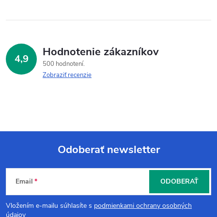
Hodnotenie zákazníkov
4,9
500 hodnotení
Zobraziť recenzie
Odoberať newsletter
Z
Email
ODOBERAŤ
á
Vložením e-mailu súhlasíte s
podmienkami ochrany osobných
údajov