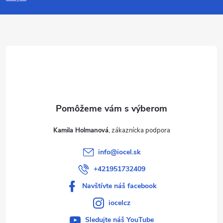
p
ä
t
i
e
Kamila Holmanová
info
@
iocel.sk
+421951732409
Navštívte náš facebook
iocelcz
Sledujte náš YouTube