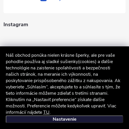
Instagram
Náš obchod ponúka nielen krásne šperky, ale pre vaše
pohodlie používa aj sladké sušienky(cookies) a ďalšie
technológie na zaistenie spoľahlivosti a bezpečnosti
našich stránok, na meranie ich výkonnosti, na
poskytovanie prispôsobeného zážitku z nakupovania. Ak
Sledovať na Instagrame
vyberiete „Súhlasím“, akceptujete to a súhlasíte s tým, že
tieto informácie môžeme zdieľať s tretími stranami.
Kliknutím na „Nastaviť preferencie“ získate ďalšie
Služby zákazníkom
možnosti. Preferencie môžete kedykoľvek upraviť. Viac
informácií nájdete
TU
.
iocel.sk
Obchodné podmienky
Ochrana osobných údajov
Nastavenie