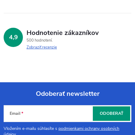
Hodnotenie zákazníkov
4,9
500 hodnotení
Zobraziť recenzie
Odoberať newsletter
Z
Email
ODOBERAŤ
á
Vložením e-mailu súhlasíte s
podmienkami ochrany osobných
údajov