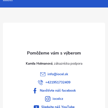
p
ä
t
i
e
Kamila Holmanová
info
@
iocel.sk
+421951732409
Navštívte náš facebook
iocelcz
Sledujte náš YouTube