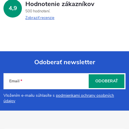
Hodnotenie zákazníkov
4,9
500 hodnotení
Zobraziť recenzie
Odoberať newsletter
Z
Email
ODOBERAŤ
á
Vložením e-mailu súhlasíte s
podmienkami ochrany osobných
p
údajov
ä