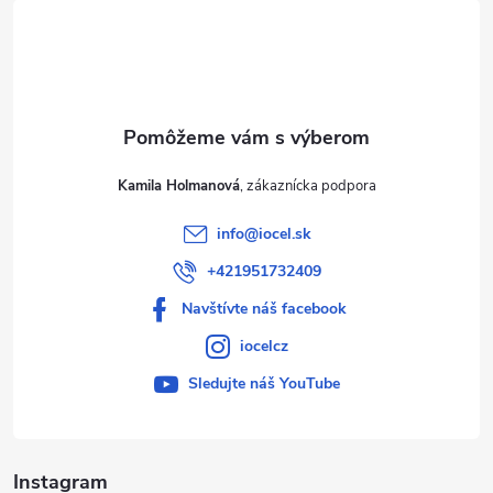
t
i
e
Kamila Holmanová
info
@
iocel.sk
+421951732409
Navštívte náš facebook
iocelcz
Sledujte náš YouTube
Instagram