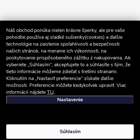
Náš obchod ponúka nielen krásne šperky, ale pre vaše
pohodlie používa aj sladké sušienky(cookies) a ďalšie
technológie na zaistenie spoľahlivosti a bezpečnosti
našich stránok, na meranie ich výkonnosti, na
poskytovanie prispôsobeného zážitku z nakupovania. Ak
Sledovať na Instagrame
vyberiete „Súhlasím“, akceptujete to a súhlasíte s tým, že
tieto informácie môžeme zdieľať s tretími stranami.
Služby zákazníkom
Kliknutím na „Nastaviť preferencie“ získate ďalšie
možnosti. Preferencie môžete kedykoľvek upraviť. Viac
informácií nájdete
TU
.
iocel.sk
Obchodné podmienky
Ochrana osobných údajov
Nastavenie
Copyright 2026
iocel.sk
. Všetky práva vyhradené.
Súhlasím
Vytvoril Shoptet