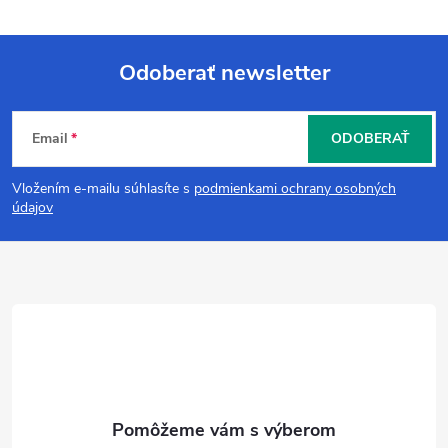
Odoberať newsletter
Z
Email
ODOBERAŤ
á
Vložením e-mailu súhlasíte s
podmienkami ochrany osobných
p
údajov
ä
t
i
e