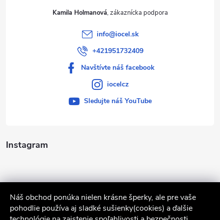
Kamila Holmanová
info
@
iocel.sk
+421951732409
Navštívte náš facebook
iocelcz
Sledujte náš YouTube
Instagram
Náš obchod ponúka nielen krásne šperky, ale pre vaše
pohodlie používa aj sladké sušienky(cookies) a ďalšie
technológie na zaistenie spoľahlivosti a bezpečnosti