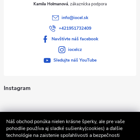
Kamila Holmanová
info
@
iocel.sk
+421951732409
Navštívte náš facebook
iocelcz
Sledujte náš YouTube
Instagram
Náš obchod ponúka nielen krásne šperky, ale pre vaše
pohodlie používa aj sladké sušienky(cookies) a ďalšie
technológie na zaistenie spoľahlivosti a bezpečnosti