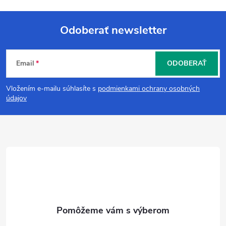
Odoberať newsletter
Z
Email
ODOBERAŤ
á
Vložením e-mailu súhlasíte s
podmienkami ochrany osobných
p
údajov
ä
t
i
e