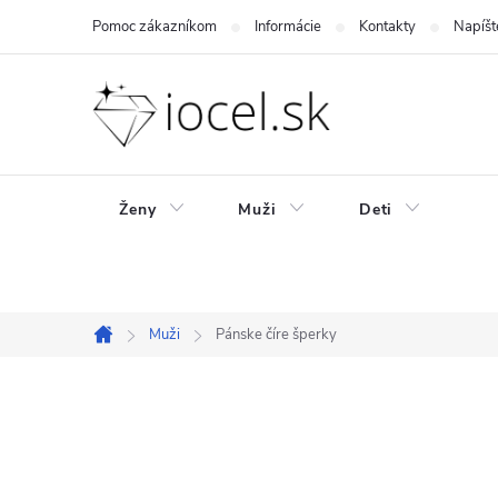
Prejsť
Pomoc zákazníkom
Informácie
Kontakty
Napíšt
na
obsah
Ženy
Muži
Deti
Muži
Pánske číre šperky
Domov