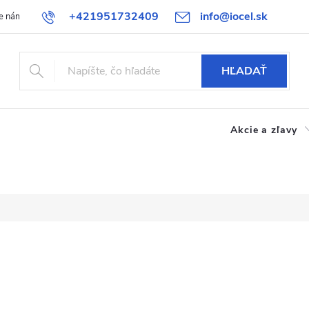
+421951732409
info@iocel.sk
e nám
Blog
Obchodné podmienky
Obľúbené
Bezpečnost
HĽADAŤ
Akcie a zľavy