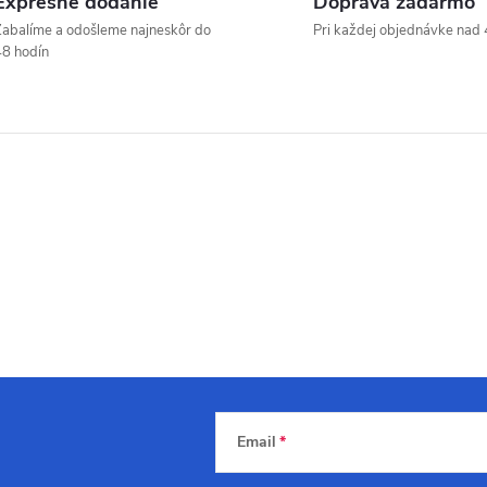
Expresné dodanie
Doprava zadarmo
abalíme a odošleme najneskôr do
Pri každej objednávke nad 
8 hodín
Email