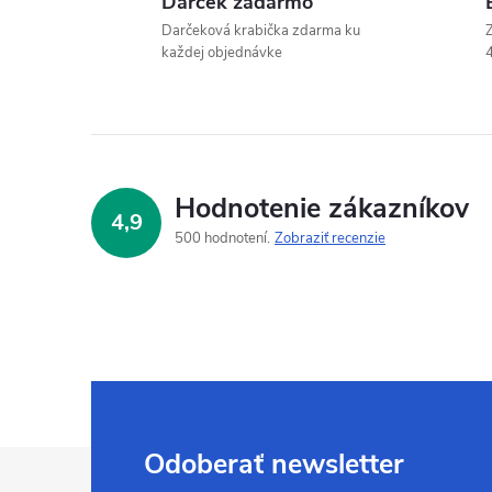
Darček zadarmo
Darčeková krabička zdarma ku
Z
každej objednávke
4
Hodnotenie zákazníkov
4,9
500 hodnotení
Zobraziť recenzie
Z
Odoberať newsletter