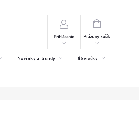
né informácie
NÁKUPNÝ
KOŠÍK
Prázdny košík
Prihlásenie
Novinky a trendy
🕯️Sviečky