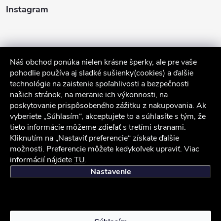
Instagram
Náš obchod ponúka nielen krásne šperky, ale pre vaše
pohodlie používa aj sladké sušienky(cookies) a ďalšie
technológie na zaistenie spoľahlivosti a bezpečnosti
našich stránok, na meranie ich výkonnosti, na
poskytovanie prispôsobeného zážitku z nakupovania. Ak
Sledovať na Instagrame
vyberiete „Súhlasím“, akceptujete to a súhlasíte s tým, že
tieto informácie môžeme zdieľať s tretími stranami.
Služby zákazníkom
Kliknutím na „Nastaviť preferencie“ získate ďalšie
možnosti. Preferencie môžete kedykoľvek upraviť. Viac
informácií nájdete
TU
.
iocel.sk
Obchodné podmienky
Ochrana osobných údajov
Nastavenie
Copyright 2026
iocel.sk
. Všetky práva vyhradené.