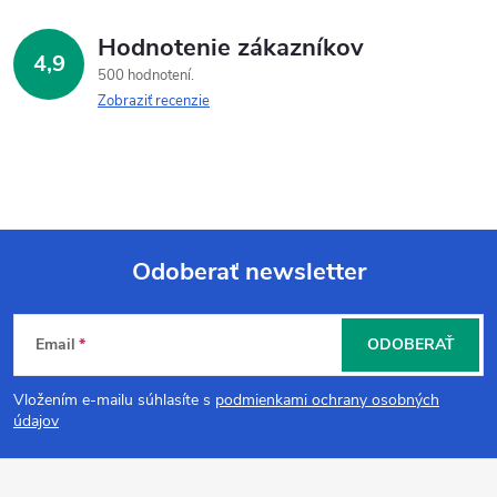
Hodnotenie zákazníkov
4,9
500 hodnotení
Zobraziť recenzie
Odoberať newsletter
Z
Email
ODOBERAŤ
á
Vložením e-mailu súhlasíte s
podmienkami ochrany osobných
p
údajov
ä