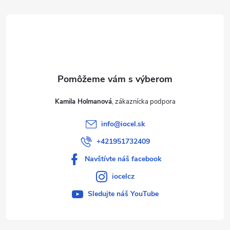
t
i
e
Kamila Holmanová
info
@
iocel.sk
+421951732409
Navštívte náš facebook
iocelcz
Sledujte náš YouTube