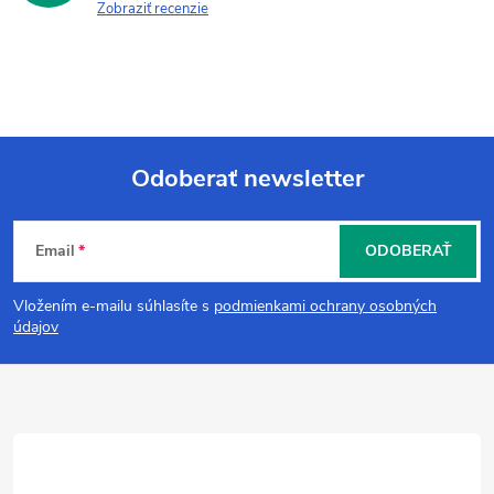
Zobraziť recenzie
Odoberať newsletter
Z
Email
ODOBERAŤ
á
Vložením e-mailu súhlasíte s
podmienkami ochrany osobných
p
údajov
ä
t