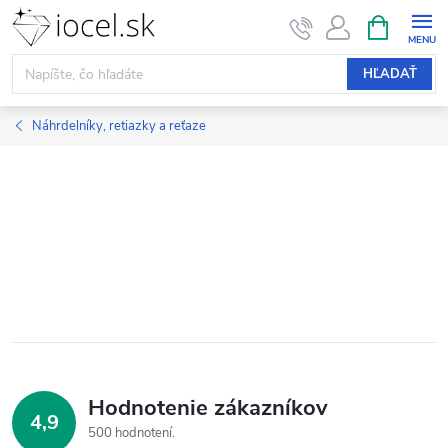
Prejsť
NÁKUPN
KOŠÍK
na
obsah
HĽADAŤ
Náhrdelníky, retiazky a reťaze
Hodnotenie zákazníkov
4,9
500 hodnotení