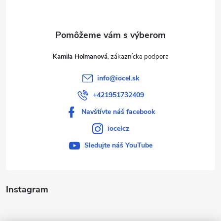
i
e
Kamila Holmanová
info
@
iocel.sk
+421951732409
Navštívte náš facebook
iocelcz
Sledujte náš YouTube
Instagram