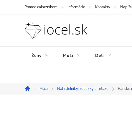
Prejsť
Pomoc zákazníkom
Informácie
Kontakty
Napíšt
na
obsah
Ženy
Muži
Deti
Muži
Náhrdelníky, retiazky a reťaze
Pánske 
Domov