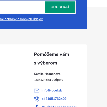
ODOBERAŤ
mi ochrany osobných údajov
Kamila Holmanová
info
@
iocel.sk
+421951732409