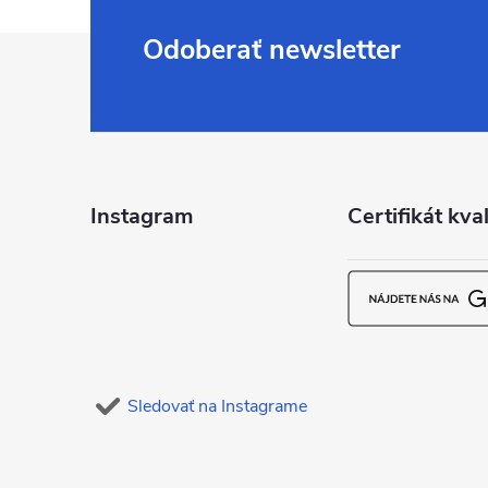
Z
Odoberať newsletter
á
p
ä
Instagram
Certifikát kval
t
i
e
Sledovať na Instagrame