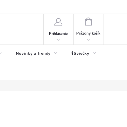
né informácie
NÁKUPNÝ
KOŠÍK
Prázdny košík
Prihlásenie
Novinky a trendy
🕯️Sviečky