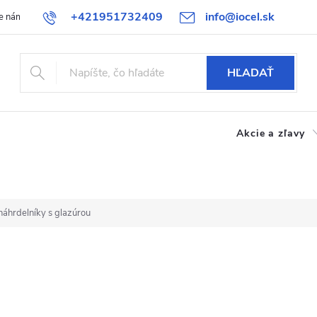
+421951732409
info@iocel.sk
e nám
Blog
Obchodné podmienky
Obľúbené
Bezpečnost
HĽADAŤ
Akcie a zľavy
náhrdelníky s glazúrou