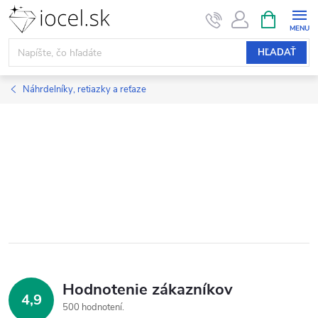
Prejsť
NÁKUPN
KOŠÍK
na
obsah
HĽADAŤ
Náhrdelníky, retiazky a reťaze
Hodnotenie zákazníkov
4,9
500 hodnotení