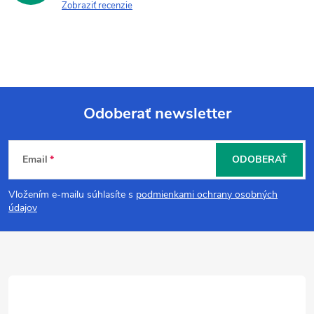
Zobraziť recenzie
Odoberať newsletter
Z
Email
ODOBERAŤ
á
Vložením e-mailu súhlasíte s
podmienkami ochrany osobných
p
údajov
ä
t