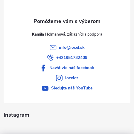
i
e
Kamila Holmanová
info
@
iocel.sk
+421951732409
Navštívte náš facebook
iocelcz
Sledujte náš YouTube
Instagram