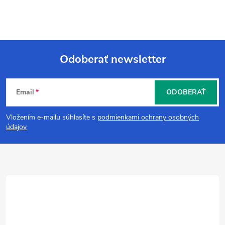
Odoberať newsletter
Z
Email
ODOBERAŤ
á
Vložením e-mailu súhlasíte s
podmienkami ochrany osobných
p
údajov
ä
t
i