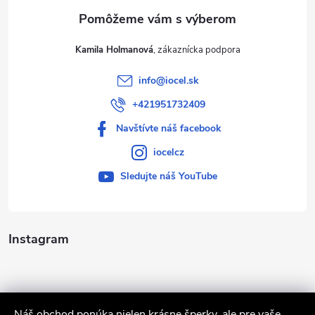
e
Kamila Holmanová
info
@
iocel.sk
+421951732409
Navštívte náš facebook
iocelcz
Sledujte náš YouTube
Instagram
Náš obchod ponúka nielen krásne šperky, ale pre vaše