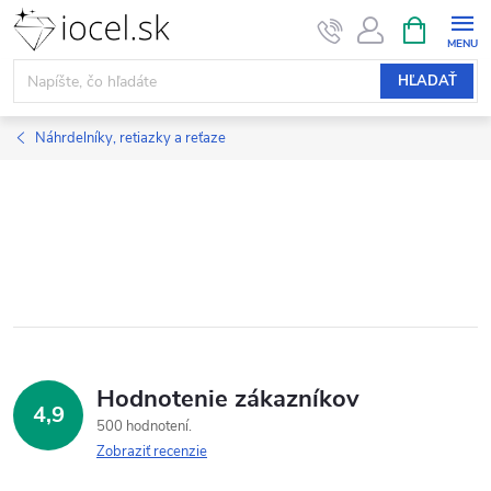
Prejsť
NÁKUPN
KOŠÍK
na
obsah
HĽADAŤ
Náhrdelníky, retiazky a reťaze
Hodnotenie zákazníkov
4,9
500 hodnotení
Zobraziť recenzie