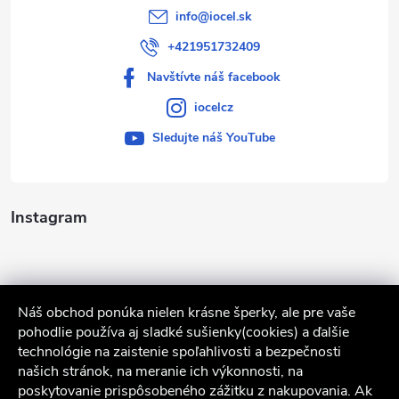
info
@
iocel.sk
+421951732409
Navštívte náš facebook
iocelcz
Sledujte náš YouTube
Instagram
Náš obchod ponúka nielen krásne šperky, ale pre vaše
pohodlie používa aj sladké sušienky(cookies) a ďalšie
technológie na zaistenie spoľahlivosti a bezpečnosti
našich stránok, na meranie ich výkonnosti, na
poskytovanie prispôsobeného zážitku z nakupovania. Ak