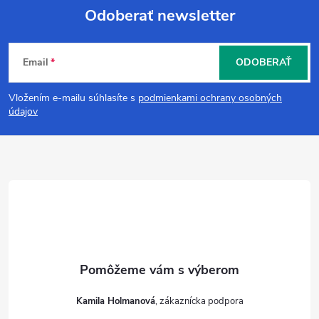
Odoberať newsletter
Z
Email
ODOBERAŤ
á
Vložením e-mailu súhlasíte s
podmienkami ochrany osobných
p
údajov
ä
t
i
e
Kamila Holmanová