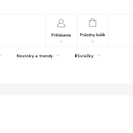
né informácie
NÁKUPNÝ
KOŠÍK
Prázdny košík
Prihlásenie
Novinky a trendy
🕯️Sviečky