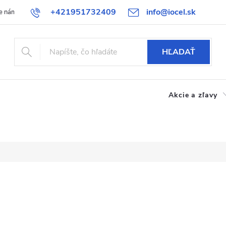
+421951732409
info@iocel.sk
e nám
Blog
Obchodné podmienky
Obľúbené
Bezpečnost
HĽADAŤ
Akcie a zľavy