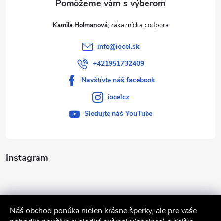
Kamila Holmanová
info
@
iocel.sk
+421951732409
Navštívte náš facebook
iocelcz
Sledujte náš YouTube
Instagram
Náš obchod ponúka nielen krásne šperky, ale pre vaše