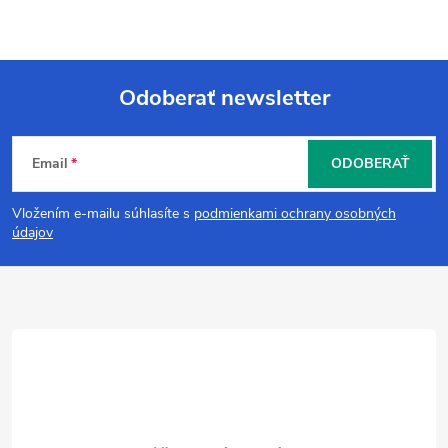
Odoberať newsletter
Z
Email
ODOBERAŤ
á
Vložením e-mailu súhlasíte s
podmienkami ochrany osobných
p
údajov
ä
t
i
e