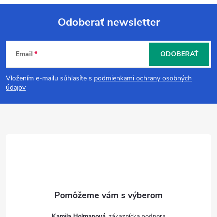
Odoberať newsletter
Z
Email
ODOBERAŤ
á
Vložením e-mailu súhlasíte s
podmienkami ochrany osobných
p
údajov
ä
t
i
e
Kamila Holmanová