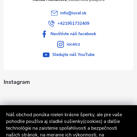
info
@
iocel.sk
+421951732409
Navštívte náš facebook
iocelcz
Sledujte náš YouTube
Instagram
Náš obchod ponúka nielen krásne šperky, ale pre vaše
pohodlie používa aj sladké sušienky(cookies) a ďalšie
technológie na zaistenie spoľahlivosti a bezpečnosti
našich stránok, na meranie ich výkonnosti, na