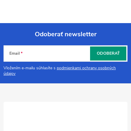
Odoberať newsletter
Z
Email
ODOBERAŤ
á
Vložením e-mailu súhlasíte s
podmienkami ochrany osobných
p
údajov
ä
t
i