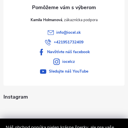
e
Kamila Holmanová
info
@
iocel.sk
+421951732409
Navštívte náš facebook
iocelcz
Sledujte náš YouTube
Instagram
Náš obchod ponúka nielen krásne šperky, ale pre vaše