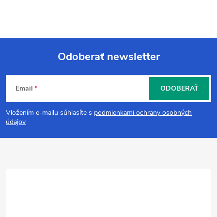
Odoberať newsletter
Z
Email
ODOBERAŤ
á
Vložením e-mailu súhlasíte s
podmienkami ochrany osobných
p
údajov
ä
t
i