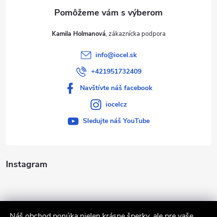
e
Kamila Holmanová
info
@
iocel.sk
+421951732409
Navštívte náš facebook
iocelcz
Sledujte náš YouTube
Instagram
Náš obchod ponúka nielen krásne šperky, ale pre vaše