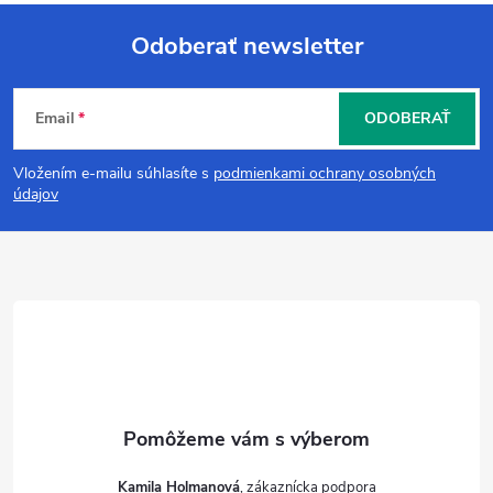
Odoberať newsletter
Z
Email
ODOBERAŤ
á
Vložením e-mailu súhlasíte s
podmienkami ochrany osobných
p
údajov
ä
t
i
e
Kamila Holmanová