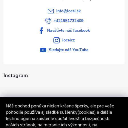
info
@
iocel.sk
+421951732409
Navštívte náš facebook
iocelcz
Sledujte náš YouTube
Instagram
Náš obchod ponúka nielen krásne šperky, ale pre vaše
pohodlie používa aj sladké sušienky(cookies) a ďalšie
technológie na zaistenie spoľahlivosti a bezpečnosti
našich stránok, na meranie ich výkonnosti, na