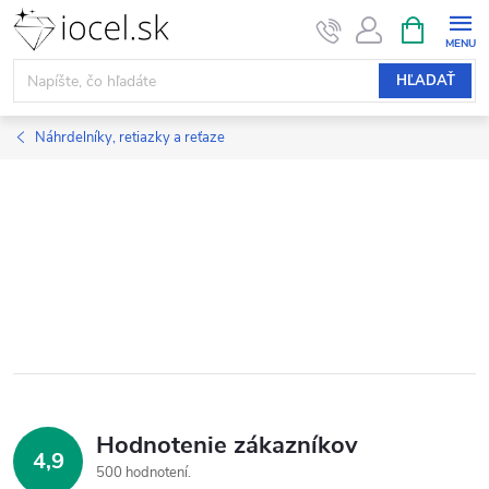
Prejsť
NÁKUPN
KOŠÍK
na
obsah
HĽADAŤ
Náhrdelníky, retiazky a reťaze
Hodnotenie zákazníkov
4,9
500 hodnotení