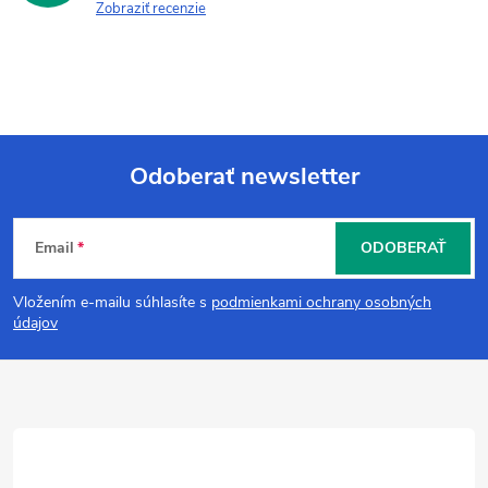
Zobraziť recenzie
Odoberať newsletter
Z
Email
ODOBERAŤ
á
Vložením e-mailu súhlasíte s
podmienkami ochrany osobných
p
údajov
ä
t