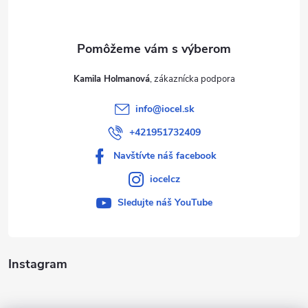
i
e
Kamila Holmanová
info
@
iocel.sk
+421951732409
Navštívte náš facebook
iocelcz
Sledujte náš YouTube
Instagram