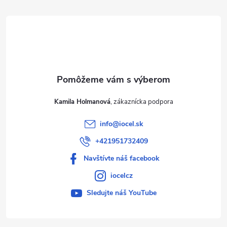
t
i
e
Kamila Holmanová
info
@
iocel.sk
+421951732409
Navštívte náš facebook
iocelcz
Sledujte náš YouTube