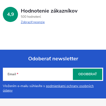
Hodnotenie zákazníkov
4,9
500 hodnotení
Zobraziť recenzie
Odoberať newsletter
Z
Email
ODOBERAŤ
á
Vložením e-mailu súhlasíte s
podmienkami ochrany osobných
p
údajov
ä