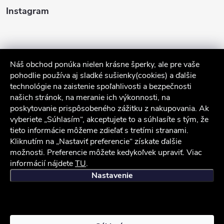
Instagram
Náš obchod ponúka nielen krásne šperky, ale pre vaše
pohodlie používa aj sladké sušienky(cookies) a ďalšie
technológie na zaistenie spoľahlivosti a bezpečnosti
našich stránok, na meranie ich výkonnosti, na
poskytovanie prispôsobeného zážitku z nakupovania. Ak
Sledovať na Instagrame
vyberiete „Súhlasím“, akceptujete to a súhlasíte s tým, že
tieto informácie môžeme zdieľať s tretími stranami.
Služby zákazníkom
Kliknutím na „Nastaviť preferencie“ získate ďalšie
možnosti. Preferencie môžete kedykoľvek upraviť. Viac
informácií nájdete
TU
.
iocel.sk
Obchodné podmienky
Ochrana osobných údajov
Nastavenie
Copyright 2026
iocel.sk
. Všetky práva vyhradené.