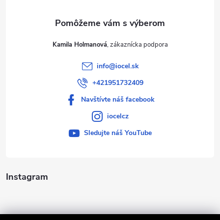
e
Kamila Holmanová
info
@
iocel.sk
+421951732409
Navštívte náš facebook
iocelcz
Sledujte náš YouTube
Instagram