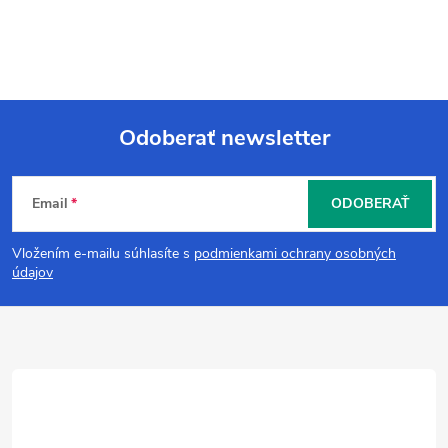
Odoberať newsletter
Z
Email
ODOBERAŤ
á
Vložením e-mailu súhlasíte s
podmienkami ochrany osobných
p
údajov
ä
t
i