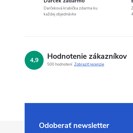
Darček zadarmo
Darčeková krabička zdarma ku
Z
každej objednávke
4
Hodnotenie zákazníkov
4,9
500 hodnotení
Zobraziť recenzie
Z
Odoberať newsletter