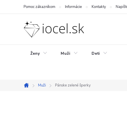
Prejsť
Pomoc zákazníkom
Informácie
Kontakty
Napíšt
na
obsah
Ženy
Muži
Deti
Muži
Pánske zelené šperky
Domov