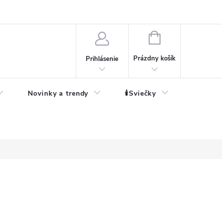
né informácie
NÁKUPNÝ
KOŠÍK
Prázdny košík
Prihlásenie
Novinky a trendy
🕯️Sviečky