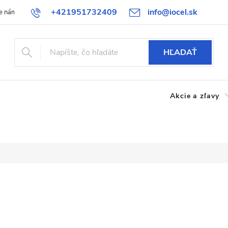
+421951732409
info@iocel.sk
e nám
Blog
Obchodné podmienky
Obľúbené
Bezpečnost
HĽADAŤ
Akcie a zľavy