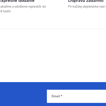
Expresné dodanie
Doprava zadarmo
abalíme a odošleme najneskôr do
Pri každej objednávke nad 
8 hodín
Email