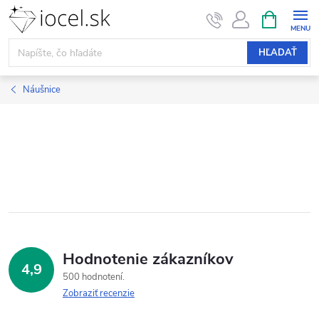
Prejsť
NÁKUPN
KOŠÍK
na
obsah
HĽADAŤ
Náušnice
Hodnotenie zákazníkov
4,9
500 hodnotení
Zobraziť recenzie