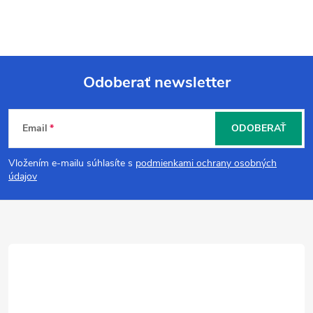
Odoberať newsletter
Z
Email
ODOBERAŤ
á
Vložením e-mailu súhlasíte s
podmienkami ochrany osobných
p
údajov
ä
t
i