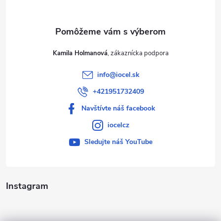
i
e
Kamila Holmanová
info
@
iocel.sk
+421951732409
Navštívte náš facebook
iocelcz
Sledujte náš YouTube
Instagram