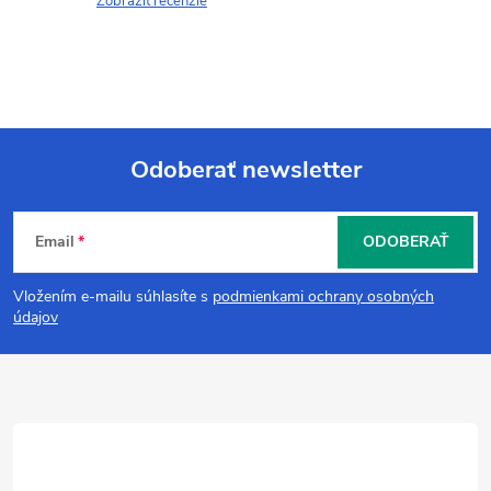
Zobraziť recenzie
Odoberať newsletter
Z
Email
ODOBERAŤ
á
Vložením e-mailu súhlasíte s
podmienkami ochrany osobných
p
údajov
ä
t