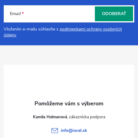
Z
Email
ODOBERAŤ
á
Vložením e-mailu súhlasíte s
podmienkami ochrany osobných
p
údajov
ä
t
i
e
Kamila Holmanová
info
@
iocel.sk