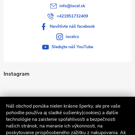
info
@
iocel.sk
+421951732409
Navštívte náš facebook
iocelcz
Sledujte náš YouTube
Instagram
Náš obchod ponúka nielen krásne šperky, ale pre vaše
pohodlie používa aj sladké sušienky(cookies) a ďalšie
technológie na zaistenie spoľahlivosti a bezpečnosti
našich stránok, na meranie ich výkonnosti, na
poskytovanie prispôsobeného zážitku z nakupovania. Ak