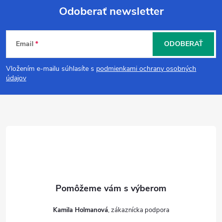
Odoberať newsletter
Z
Email
ODOBERAŤ
á
Vložením e-mailu súhlasíte s
podmienkami ochrany osobných
p
údajov
ä
t
i
e
Kamila Holmanová