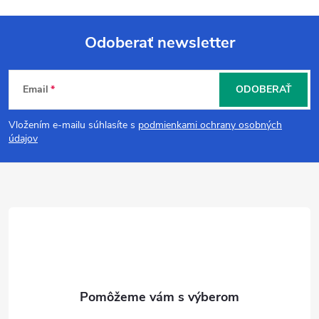
Odoberať newsletter
Z
Email
ODOBERAŤ
á
Vložením e-mailu súhlasíte s
podmienkami ochrany osobných
p
údajov
ä
t
i
e