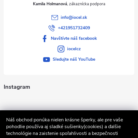
Kamila Holmanová
info
@
iocel.sk
+421951732409
Navštívte náš facebook
iocelcz
Sledujte náš YouTube
Instagram
Náš obchod ponúka nielen krásne šperky, ale pre vaše
pohodlie používa aj sladké sušienky(cookies) a ďalšie
technológie na zaistenie spoľahlivosti a bezpečnosti