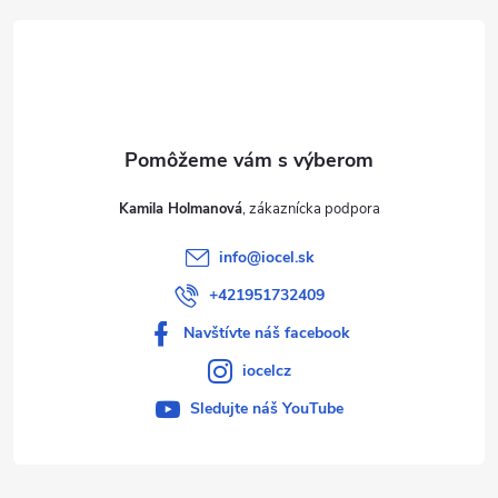
t
i
e
Kamila Holmanová
info
@
iocel.sk
+421951732409
Navštívte náš facebook
iocelcz
Sledujte náš YouTube