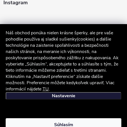
Instagram
Náš obchod ponúka nielen krásne šperky, ale pre vaše
pohodlie používa aj sladké sušienky(cookies) a ďalšie
technológie na zaistenie spoľahlivosti a bezpečnosti
našich stránok, na meranie ich výkonnosti, na
poskytovanie prispôsobeného zážitku z nakupovania. Ak
Sledovať na Instagrame
vyberiete „Súhlasím“, akceptujete to a súhlasíte s tým, že
tieto informácie môžeme zdieľať s tretími stranami.
Kliknutím na „Nastaviť preferencie“ získate ďalšie
Služby zákazníkom
možnosti. Preferencie môžete kedykoľvek upraviť. Viac
informácií nájdete
TU
.
iocel.sk
Obchodné podmienky
Ochrana osobných údajov
Nastavenie
Copyright 2026
iocel.sk
. Všetky práva vyhradené.
Súhlasím
Vytvoril Shoptet