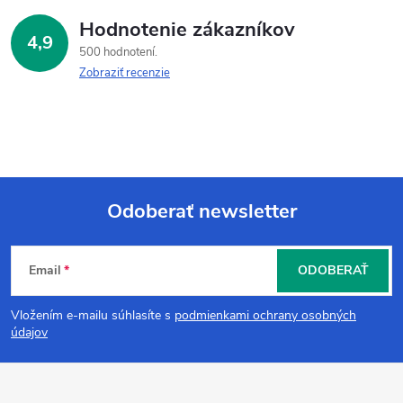
Hodnotenie zákazníkov
4,9
500 hodnotení
Zobraziť recenzie
Odoberať newsletter
Z
Email
ODOBERAŤ
á
Vložením e-mailu súhlasíte s
podmienkami ochrany osobných
p
údajov
ä