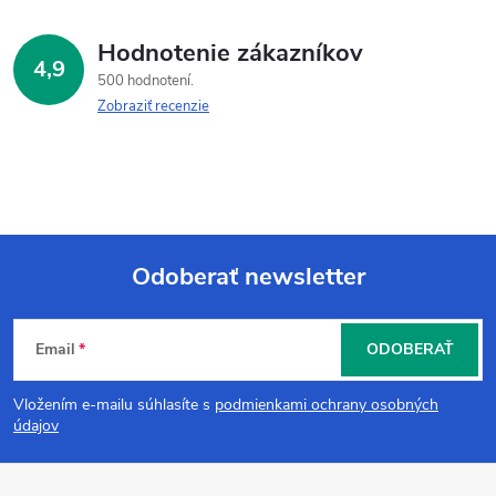
Hodnotenie zákazníkov
4,9
500 hodnotení
Zobraziť recenzie
Odoberať newsletter
Z
Email
ODOBERAŤ
á
Vložením e-mailu súhlasíte s
podmienkami ochrany osobných
p
údajov
ä