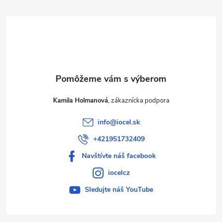
t
i
e
Kamila Holmanová
info
@
iocel.sk
+421951732409
Navštívte náš facebook
iocelcz
Sledujte náš YouTube