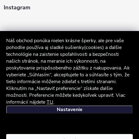
Instagram
Náš obchod ponúka nielen krásne šperky, ale pre vaše
pohodlie používa aj sladké sušienky(cookies) a ďalšie
technológie na zaistenie spoľahlivosti a bezpečnosti
našich stránok, na meranie ich výkonnosti, na
poskytovanie prispôsobeného zážitku z nakupovania. Ak
Sledovať na Instagrame
vyberiete „Súhlasím“, akceptujete to a súhlasíte s tým, že
tieto informácie môžeme zdieľať s tretími stranami.
Služby zákazníkom
Kliknutím na „Nastaviť preferencie“ získate ďalšie
možnosti. Preferencie môžete kedykoľvek upraviť. Viac
informácií nájdete
TU
.
iocel.sk
Obchodné podmienky
Ochrana osobných údajov
Nastavenie
Copyright 2026
iocel.sk
. Všetky práva vyhradené.