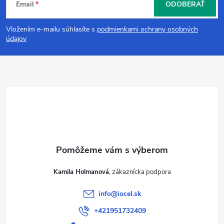
Email
ODOBERAŤ
á
Vložením e-mailu súhlasíte s
podmienkami ochrany osobných
p
údajov
ä
t
i
e
Kamila Holmanová
info
@
iocel.sk
+421951732409