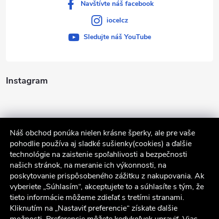
Navštívte náš facebook
iocelcz
Sledujte náš YouTube
Instagram
Náš obchod ponúka nielen krásne šperky, ale pre vaše
pohodlie používa aj sladké sušienky(cookies) a ďalšie
technológie na zaistenie spoľahlivosti a bezpečnosti
našich stránok, na meranie ich výkonnosti, na
poskytovanie prispôsobeného zážitku z nakupovania. Ak
Sledovať na Instagrame
vyberiete „Súhlasím“, akceptujete to a súhlasíte s tým, že
tieto informácie môžeme zdieľať s tretími stranami.
Kliknutím na „Nastaviť preferencie“ získate ďalšie
Služby zákazníkom