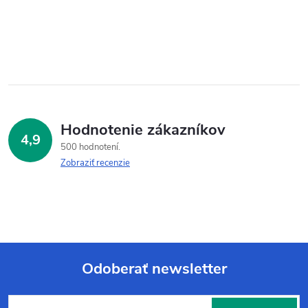
Hodnotenie zákazníkov
4,9
500 hodnotení
Zobraziť recenzie
Odoberať newsletter
Z