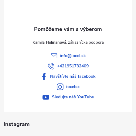
i
e
Kamila Holmanová
info
@
iocel.sk
+421951732409
Navštívte náš facebook
iocelcz
Sledujte náš YouTube
Instagram