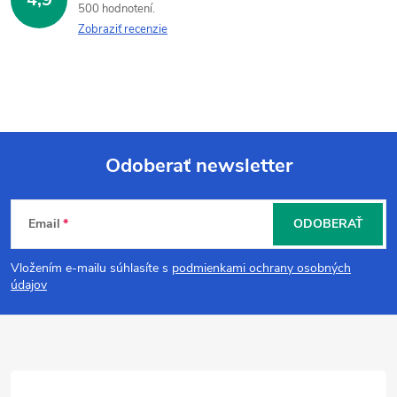
500 hodnotení
Zobraziť recenzie
Odoberať newsletter
Z
Email
ODOBERAŤ
á
Vložením e-mailu súhlasíte s
podmienkami ochrany osobných
p
údajov
ä
t