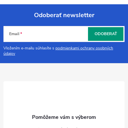
Odoberať newsletter
Z
Email
ODOBERAŤ
á
Vložením e-mailu súhlasíte s
podmienkami ochrany osobných
p
údajov
ä
t
i
e