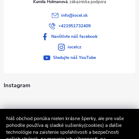
Kamila Holmanová
info
@
iocel.sk
+421951732409
Navštívte náš facebook
iocelcz
Sledujte náš YouTube
Instagram
Náš obchod ponúka nielen krásne šperky, ale pre vaše
pohodlie používa aj sladké sušienky(cookies) a ďalšie
technológie na zaistenie spoľahlivosti a bezpečnosti