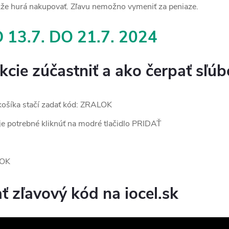
e hurá nakupovať. Zľavu nemožno vymeniť za peniaze.
 13.7. DO 21.7. 2024
cie zúčastniť a ako čerpať sľúb
ošíka stačí zadať kód: ZRALOK
 je potrebné kliknúť na modré tlačidlo PRIDAŤ
LOK
ť zľavový kód na iocel.sk