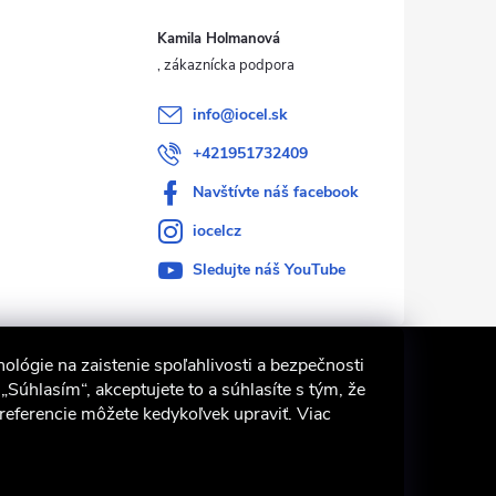
Kamila Holmanová
info
@
iocel.sk
+421951732409
Navštívte náš facebook
iocelcz
Sledujte náš YouTube
ológie na zaistenie spoľahlivosti a bezpečnosti
Súhlasím“, akceptujete to a súhlasíte s tým, že
Preferencie môžete kedykoľvek upraviť. Viac