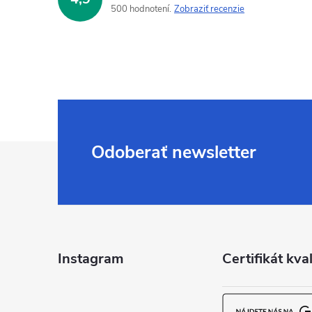
500 hodnotení
Zobraziť recenzie
Z
Odoberať newsletter
á
p
ä
Instagram
Certifikát kval
t