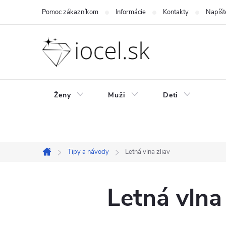
Prejsť
Pomoc zákazníkom
Informácie
Kontakty
Napíšt
na
obsah
Ženy
Muži
Deti
Tipy a návody
Letná vlna zliav
Domov
Letná vlna 