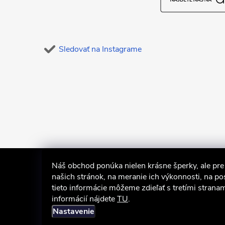
i
e
Sledovať na Instagrame
Náš obchod ponúka nielen krásne šperky, ale pre 
našich stránok, na meranie ich výkonnosti, na po
tieto informácie môžeme zdieľať s tretími stranam
informácií nájdete
TU
.
Nastavenie