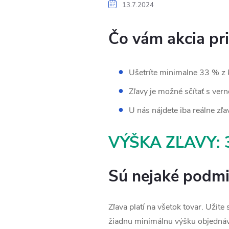
13.7.2024
Čo vám akcia prin
Ušetríte minimalne 33 % z
Zľavy je možné sčítať s ver
U nás nájdete iba reálne zľa
VÝŠKA ZĽAVY: 
Sú nejaké podm
Zľava platí na všetok tovar. Uži
žiadnu minimálnu výšku objednáv