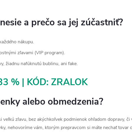
esie a prečo sa jej zúčastniť?
 každého nákupu.
nostnými zľavami (VIP program).
vy, žiadnu nafúknutú bublinu, ani fake.
33 % | KÓD: ZRALOK
ienky alebo obmedzenia?
te si veľkú zľavu, bez akýchkoľvek podmienok ohľadom dopravy, 
ky, nehovoríme vám, ktorým prepravcom si máte nechať tovar d