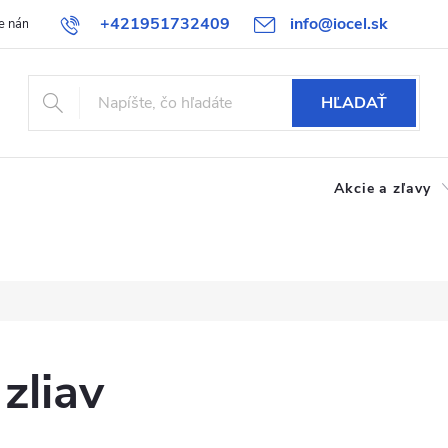
+421951732409
info@iocel.sk
e nám
Blog
Obchodné podmienky
Obľúbené
Bezpečnost
HĽADAŤ
Akcie a zľavy
zliav