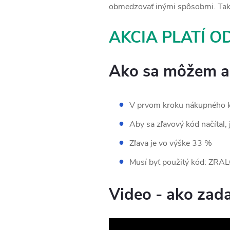
obmedzovať inými spôsobmi. Takž
AKCIA PLATÍ OD
Ako sa môžem ak
V prvom kroku nákupného k
Aby sa zľavový kód načítal,
Zľava je vo výške 33 %
Musí byť použitý kód: ZRA
Video - ako zada