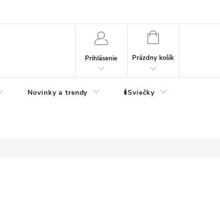
né informácie
NÁKUPNÝ
KOŠÍK
Prázdny košík
Prihlásenie
Novinky a trendy
🕯️Sviečky