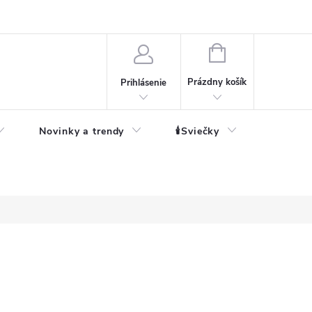
né informácie
NÁKUPNÝ
KOŠÍK
Prázdny košík
Prihlásenie
Novinky a trendy
🕯️Sviečky