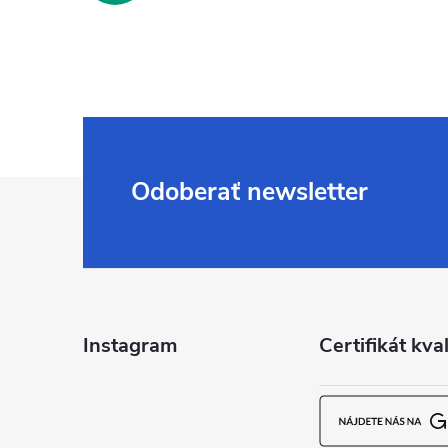
Z
Odoberať newsletter
á
p
ä
Instagram
Certifikát kval
t