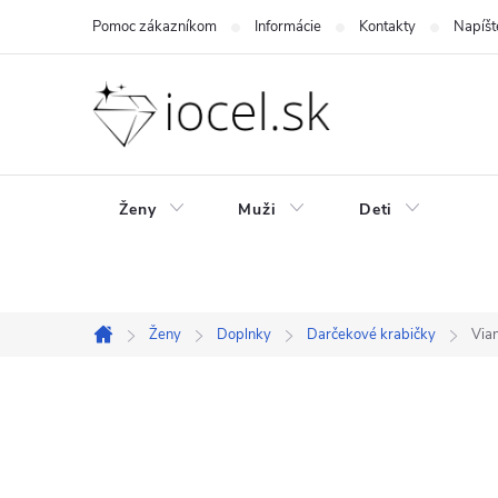
Prejsť
Pomoc zákazníkom
Informácie
Kontakty
Napíšt
na
obsah
Ženy
Muži
Deti
Ženy
Doplnky
Darčekové krabičky
Via
Domov