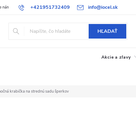
+421951732409
info@iocel.sk
e nám
Blog
Obchodné podmienky
Obľúbené
Bezpečnost
HĽADAŤ
Akcie a zľavy
nočná krabička na strednú sadu šperkov