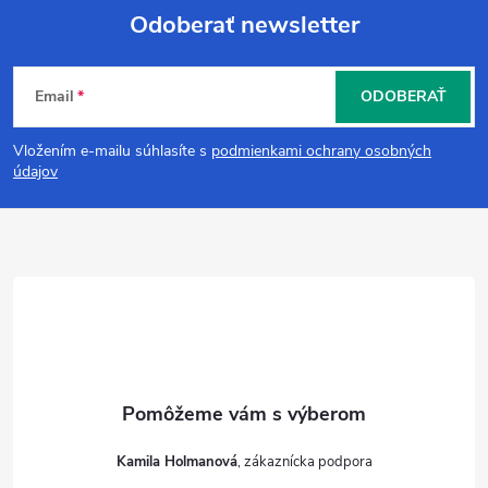
Odoberať newsletter
p
Z
r
Email
ODOBERAŤ
v
á
k
Vložením e-mailu súhlasíte s
podmienkami ochrany osobných
p
údajov
y
ä
v
t
ý
p
i
i
e
s
u
Kamila Holmanová