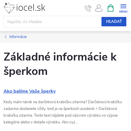
Prejsť
NÁKUPN
KOŠÍK
na
obsah
HĽADAŤ
Informácie
Základné informácie k
šperkom
V
Ako balíme Vaše šperky
ý
Kedy mám nárok na darčekovú krabičku zdarma? Darčekovú krabičku
zadarmo dostanete vždy, keď je na šperkoch uvedené + Darčeková
p
krabička zdarma. Tento text nájdete pod názvom výrobku vo výpise
kategórie alebo v detaile výrobku. Ako vyz...