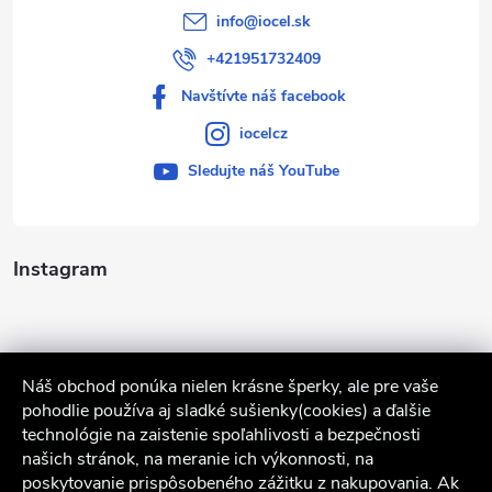
info
@
iocel.sk
+421951732409
Navštívte náš facebook
iocelcz
Sledujte náš YouTube
Instagram
Náš obchod ponúka nielen krásne šperky, ale pre vaše
pohodlie používa aj sladké sušienky(cookies) a ďalšie
technológie na zaistenie spoľahlivosti a bezpečnosti
našich stránok, na meranie ich výkonnosti, na
poskytovanie prispôsobeného zážitku z nakupovania. Ak