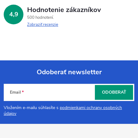
Hodnotenie zákazníkov
4,9
500 hodnotení
Zobraziť recenzie
Odoberať newsletter
Z
Email
ODOBERAŤ
á
Vložením e-mailu súhlasíte s
podmienkami ochrany osobných
p
údajov
ä