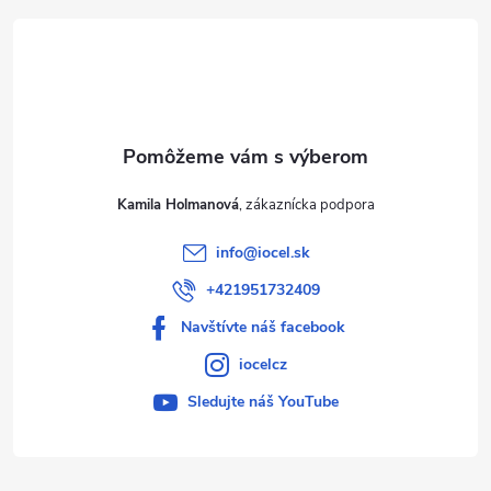
t
i
e
Kamila Holmanová
info
@
iocel.sk
+421951732409
Navštívte náš facebook
iocelcz
Sledujte náš YouTube