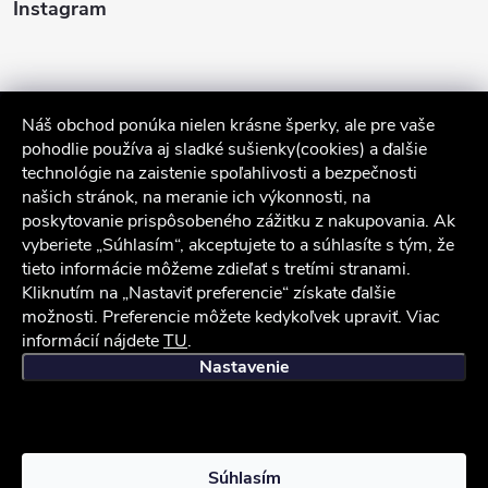
Instagram
Náš obchod ponúka nielen krásne šperky, ale pre vaše
pohodlie používa aj sladké sušienky(cookies) a ďalšie
technológie na zaistenie spoľahlivosti a bezpečnosti
našich stránok, na meranie ich výkonnosti, na
poskytovanie prispôsobeného zážitku z nakupovania. Ak
Sledovať na Instagrame
vyberiete „Súhlasím“, akceptujete to a súhlasíte s tým, že
tieto informácie môžeme zdieľať s tretími stranami.
Služby zákazníkom
Kliknutím na „Nastaviť preferencie“ získate ďalšie
možnosti. Preferencie môžete kedykoľvek upraviť. Viac
informácií nájdete
TU
.
iocel.sk
Obchodné podmienky
Ochrana osobných údajov
Nastavenie
Copyright 2026
iocel.sk
. Všetky práva vyhradené.
Súhlasím
Vytvoril Shoptet