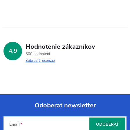
Hodnotenie zákazníkov
4,9
500 hodnotení
Zobraziť recenzie
Odoberať newsletter
Z
Email
ODOBERAŤ