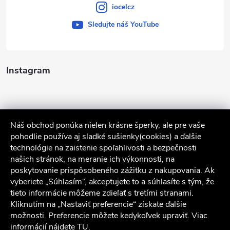
iocelcz
Sledujte náš YouTube
Instagram
Náš obchod ponúka nielen krásne šperky, ale pre vaše
pohodlie používa aj sladké sušienky(cookies) a ďalšie
technológie na zaistenie spoľahlivosti a bezpečnosti
našich stránok, na meranie ich výkonnosti, na
poskytovanie prispôsobeného zážitku z nakupovania. Ak
Sledovať na Instagrame
vyberiete „Súhlasím“, akceptujete to a súhlasíte s tým, že
tieto informácie môžeme zdieľať s tretími stranami.
Služby zákazníkom
Kliknutím na „Nastaviť preferencie“ získate ďalšie
možnosti. Preferencie môžete kedykoľvek upraviť. Viac
informácií nájdete
TU
.