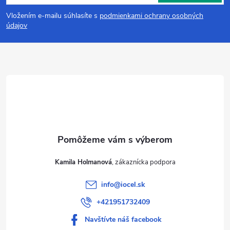
á
Vložením e-mailu súhlasíte s
podmienkami ochrany osobných
p
údajov
ä
t
i
e
Kamila Holmanová
info
@
iocel.sk
+421951732409
Navštívte náš facebook