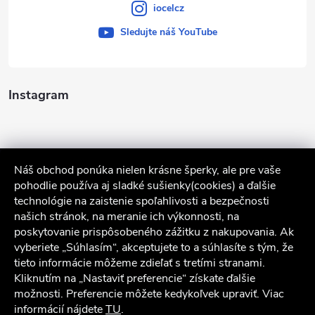
iocelcz
Sledujte náš YouTube
Instagram
Náš obchod ponúka nielen krásne šperky, ale pre vaše
pohodlie používa aj sladké sušienky(cookies) a ďalšie
technológie na zaistenie spoľahlivosti a bezpečnosti
našich stránok, na meranie ich výkonnosti, na
poskytovanie prispôsobeného zážitku z nakupovania. Ak
Sledovať na Instagrame
vyberiete „Súhlasím“, akceptujete to a súhlasíte s tým, že
tieto informácie môžeme zdieľať s tretími stranami.
Služby zákazníkom
Kliknutím na „Nastaviť preferencie“ získate ďalšie
možnosti. Preferencie môžete kedykoľvek upraviť. Viac
informácií nájdete
TU
.