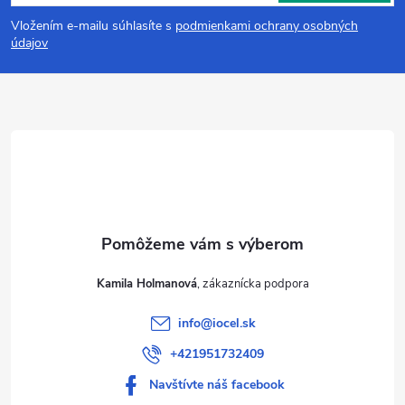
á
Vložením e-mailu súhlasíte s
podmienkami ochrany osobných
p
údajov
ä
t
i
e
Kamila Holmanová
info
@
iocel.sk
+421951732409
Navštívte náš facebook