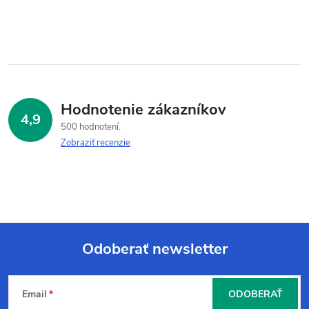
Hodnotenie zákazníkov
4,9
500 hodnotení
Zobraziť recenzie
Odoberať newsletter
Z
Email
ODOBERAŤ