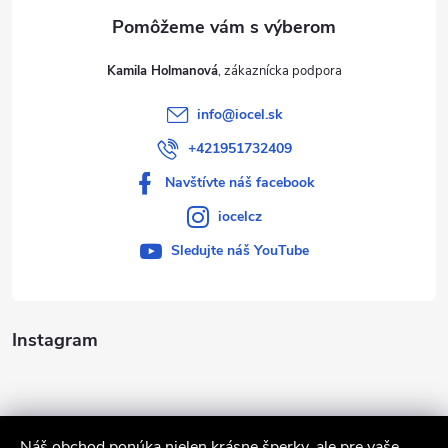
e
Kamila Holmanová
info
@
iocel.sk
+421951732409
Navštívte náš facebook
iocelcz
Sledujte náš YouTube
Instagram
Náš obchod ponúka nielen krásne šperky, ale pre vaše