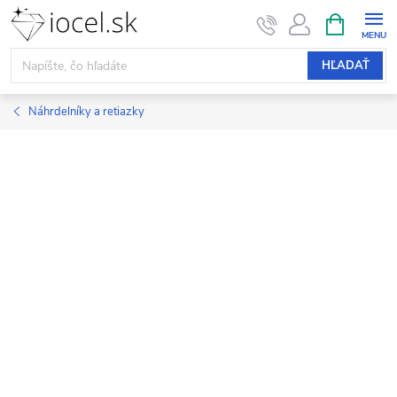
Prejsť
NÁKUPN
KOŠÍK
na
obsah
HĽADAŤ
Náhrdelníky a retiazky