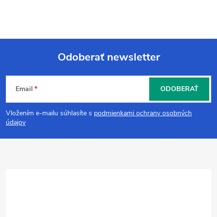
Odoberať newsletter
Z
Email
ODOBERAŤ
á
Vložením e-mailu súhlasíte s
podmienkami ochrany osobných
p
údajov
ä
t
i