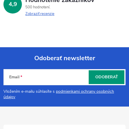
4,9
500 hodnotení
Zobraziť recenzie
Odoberať newsletter
Z
Email
ODOBERAŤ
á
Vložením e-mailu súhlasíte s
podmienkami ochrany osobných
p
údajov
ä
t