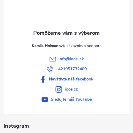
i
e
Kamila Holmanová
info
@
iocel.sk
+421951732409
Navštívte náš facebook
iocelcz
Sledujte náš YouTube
Instagram