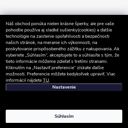
Náš obchod ponúka nielen krásne šperky, ale pre vaše
pohodlie používa aj sladké sušienky(cookies) a ďalšie
technológie na zaistenie spoľahlivosti a bezpečnosti
našich stránok, na meranie ich výkonnosti, na
poskytovanie prispôsobeného zážitku z nakupovania. Ak
Sledovať na Instagrame
vyberiete „Súhlasím“, akceptujete to a súhlasíte s tým, že
tieto informácie môžeme zdieľať s tretími stranami.
Služby zákazníkom
Kliknutím na „Nastaviť preferencie“ získate ďalšie
možnosti. Preferencie môžete kedykoľvek upraviť. Viac
informácií nájdete
TU
.
iocel.sk
Obchodné podmienky
Ochrana osobných údajov
Nastavenie
Copyright 2026
iocel.sk
. Všetky práva vyhradené.
Súhlasím
Vytvoril Shoptet