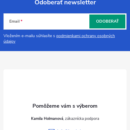
Odoberať newsletter
Z
Email
ODOBERAŤ
á
Vložením e-mailu súhlasíte s
podmienkami ochrany osobných
p
údajov
ä
t
i
e
Kamila Holmanová