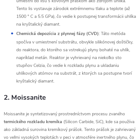
umiestni do lisu s kovovým práškom ako zdrojom uhlíka.
Tento lis vystavuje zárodok extrémnemu tlaku a teplote (až
1500 ° C a 5.5 GPa), čo vedie k postupnej transformácii uhlíka
na kryštalický diamant.
Chemická depozícia z plynnej fázy (CVD)
: Táto metóda
spočíva v umiestnení substrátu, obvykle silikónovej doštičky,
do reaktora, do ktorého sa vstrekujú plyny bohaté na uhlík,
napríklad metán. Reaktor je vyhrievaný na niekoľko sto
stupňov Celzia, čo vedie k rozkladu plynu a ukladaniu
uhlíkových atómov na substrát, z ktorých sa postupne tvorí
kryštalický diamant.
2. Moissanite
Moissanite je syntetizovaný prostredníctvom procesu zvaného
termického rozkladu kremíka
(Silicon Carbide, SiC), kde sa používa
ako základná surovina kremíkový prášok. Tento prášok je zahrievaný
vo veľmi vysokých teplotách v peci v atmosfére inertného plynu, čo