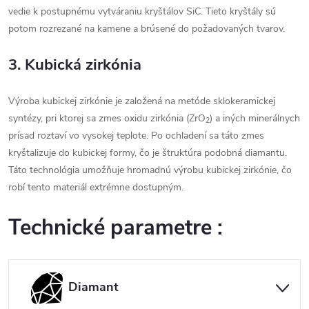
vedie k postupnému vytváraniu kryštálov SiC. Tieto kryštály sú
potom rozrezané na kamene a brúsené do požadovaných tvarov.
3. Kubická zirkónia
Výroba kubickej zirkónie je založená na metóde sklokeramickej
syntézy, pri ktorej sa zmes oxidu zirkónia (ZrO
) a iných minerálnych
2
prísad roztaví vo vysokej teplote. Po ochladení sa táto zmes
kryštalizuje do kubickej formy, čo je štruktúra podobná diamantu.
Táto technológia umožňuje hromadnú výrobu kubickej zirkónie, čo
robí tento materiál extrémne dostupným.
Technické parametre :
Diamant