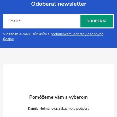
Odoberať newsletter
Z
Email
ODOBERAŤ
á
Vložením e-mailu súhlasíte s
podmienkami ochrany osobných
p
údajov
ä
t
i
e
Kamila Holmanová