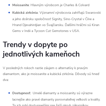
Moissanite
: Hlavným výrobcom je Charles & Colvard
Kubická zirkónia
: Významní výrobcovia zahŕňajú Swarovski
a jeho dcérsku spoločnosť Signity, Sino-Crystal v Číne a
Hrand Djevahirdjian vo Švajčiarsku. Ďalšími hráčmi sú Kiran
Gems v Indii a Tycoon Cut Gemstones v USA.
Trendy v dopyte po
jednotlivých kameňoch
V posledných rokoch rastie záujem o alternatívy k pravým
diamantom, ako je moissanite a kubická zirkónia. Dôvody sú hneď
dva:
Dostupnosť:
Umelé diamanty a moissanity sú výrazne
lacnejšie ako pravé diamanty porovnateľnej veľkosti a kvality.
To ich robí dostupnejšími pre širší okruh zákazníkov.