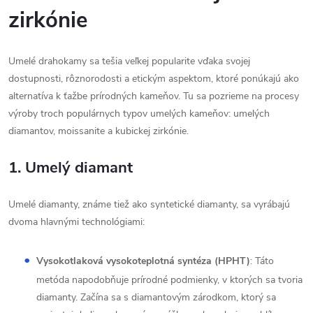
zirkónie
Umelé drahokamy sa tešia veľkej popularite vďaka svojej
dostupnosti, rôznorodosti a etickým aspektom, ktoré ponúkajú ako
alternatíva k ťažbe prírodných kameňov. Tu sa pozrieme na procesy
výroby troch populárnych typov umelých kameňov: umelých
diamantov, moissanite a kubickej zirkónie.
1. Umelý diamant
Umelé diamanty, známe tiež ako syntetické diamanty, sa vyrábajú
dvoma hlavnými technológiami:
Vysokotlaková vysokoteplotná syntéza (HPHT)
: Táto
metóda napodobňuje prírodné podmienky, v ktorých sa tvoria
diamanty. Začína sa s diamantovým zárodkom, ktorý sa