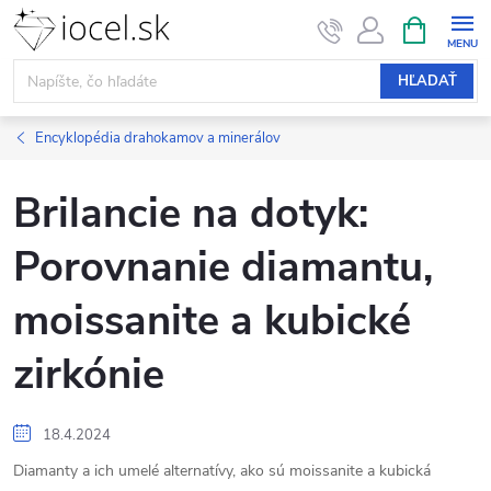
Prejsť
NÁKUPN
KOŠÍK
na
obsah
HĽADAŤ
Encyklopédia drahokamov a minerálov
Brilancie na dotyk:
Porovnanie diamantu,
moissanite a kubické
zirkónie
18.4.2024
Diamanty a ich umelé alternatívy, ako sú moissanite a kubická