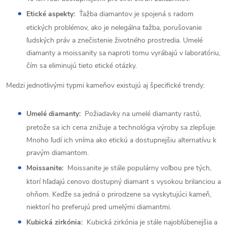
Etické aspekty:
Ťažba diamantov je spojená s radom
etických problémov, ako je nelegálna ťažba, porušovanie
ľudských práv a znečistenie životného prostredia. Umelé
diamanty a moissanity sa naproti tomu vyrábajú v laboratóriu,
čím sa eliminujú tieto etické otázky.
Medzi jednotlivými typmi kameňov existujú aj špecifické trendy:
Umelé diamanty:
Požiadavky na umelé diamanty rastú,
pretože sa ich cena znižuje a technológia výroby sa zlepšuje.
Mnoho ľudí ich vníma ako etickú a dostupnejšiu alternatívu k
pravým diamantom.
Moissanite:
Moissanite je stále populárny voľbou pre tých,
ktorí hľadajú cenovo dostupný diamant s vysokou brilanciou a
ohňom. Keďže sa jedná o prirodzene sa vyskytujúci kameň,
niektorí ho preferujú pred umelými diamantmi.
Kubická zirkónia:
Kubická zirkónia je stále najobľúbenejšia a