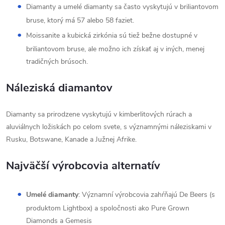
Diamanty a umelé diamanty sa často vyskytujú v briliantovom
bruse, ktorý má 57 alebo 58 faziet.
Moissanite a kubická zirkónia sú tiež bežne dostupné v
briliantovom bruse, ale možno ich získať aj v iných, menej
tradičných brúsoch.
Náleziská diamantov
Diamanty sa prirodzene vyskytujú v kimberlitových rúrach a
aluviálnych ložiskách po celom svete, s významnými náleziskami v
Rusku, Botswane, Kanade a Južnej Afrike.
Najväčší výrobcovia alternatív
Umelé diamanty
: Významní výrobcovia zahŕňajú De Beers (s
produktom Lightbox) a spoločnosti ako Pure Grown
Diamonds a Gemesis