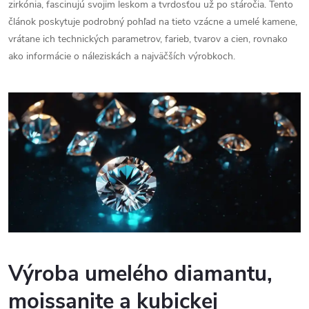
zirkónia, fascinujú svojim leskom a tvrdosťou už po stáročia. Tento
článok poskytuje podrobný pohľad na tieto vzácne a umelé kamene,
vrátane ich technických parametrov, farieb, tvarov a cien, rovnako
ako informácie o náleziskách a najväčších výrobkoch.
Výroba umelého diamantu,
moissanite a kubickej