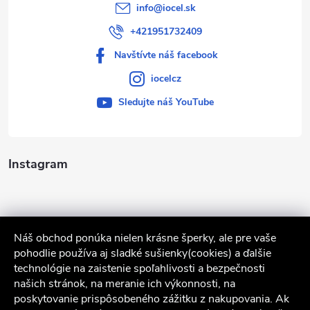
info
@
iocel.sk
+421951732409
Navštívte náš facebook
iocelcz
Sledujte náš YouTube
Instagram
Náš obchod ponúka nielen krásne šperky, ale pre vaše
pohodlie používa aj sladké sušienky(cookies) a ďalšie
technológie na zaistenie spoľahlivosti a bezpečnosti
našich stránok, na meranie ich výkonnosti, na
poskytovanie prispôsobeného zážitku z nakupovania. Ak
Sledovať na Instagrame