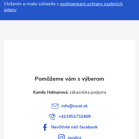
Vložením e-mailu súhlasíte s
podmienkami ochrany osobných
p
údajov
ä
t
i
e
Kamila Holmanová
info
@
iocel.sk
+421951732409
Navštívte náš facebook
iocelcz