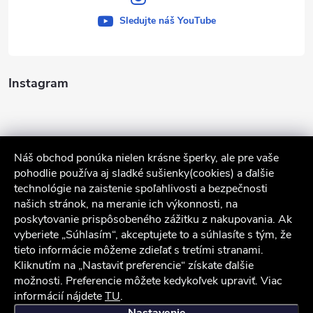
Sledujte náš YouTube
Instagram
Náš obchod ponúka nielen krásne šperky, ale pre vaše
pohodlie používa aj sladké sušienky(cookies) a ďalšie
technológie na zaistenie spoľahlivosti a bezpečnosti
našich stránok, na meranie ich výkonnosti, na
poskytovanie prispôsobeného zážitku z nakupovania. Ak
Sledovať na Instagrame
vyberiete „Súhlasím“, akceptujete to a súhlasíte s tým, že
tieto informácie môžeme zdieľať s tretími stranami.
Služby zákazníkom
Kliknutím na „Nastaviť preferencie“ získate ďalšie
možnosti. Preferencie môžete kedykoľvek upraviť. Viac
informácií nájdete
TU
.
iocel.sk
Obchodné podmienky
Ochrana osobných údajov