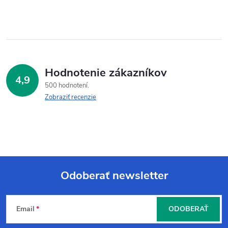
Hodnotenie zákazníkov
4,9
500 hodnotení
Zobraziť recenzie
Odoberať newsletter
Z
Email
ODOBERAŤ
á