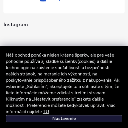
Instagram
Náš obchod ponúka nielen krásne šperky, ale pre vaše
pohodlie používa aj sladké sušienky(cookies) a ďalšie
technológie na zaistenie spoľahlivosti a bezpečnosti
našich stránok, na meranie ich výkonnosti, na
poskytovanie prispôsobeného zážitku z nakupovania. Ak
Sledovať na Instagrame
vyberiete „Súhlasím“, akceptujete to a súhlasíte s tým, že
tieto informácie môžeme zdieľať s tretími stranami.
Služby zákazníkom
Kliknutím na „Nastaviť preferencie“ získate ďalšie
možnosti. Preferencie môžete kedykoľvek upraviť. Viac
informácií nájdete
TU
.
iocel.sk
Obchodné podmienky
Ochrana osobných údajov
Nastavenie