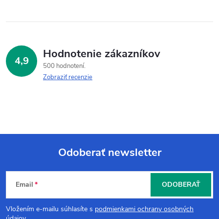
Hodnotenie zákazníkov
4,9
500 hodnotení
Zobraziť recenzie
Odoberať newsletter
Z
Email
ODOBERAŤ
á
Vložením e-mailu súhlasíte s
podmienkami ochrany osobných
údajov