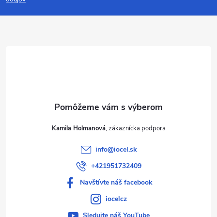
p
ä
t
i
e
Kamila Holmanová
info
@
iocel.sk
+421951732409
Navštívte náš facebook
iocelcz
Sledujte náš YouTube