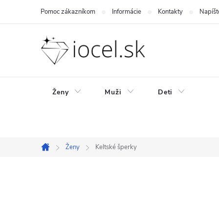
Prejsť
Pomoc zákazníkom
Informácie
Kontakty
Napíšt
na
obsah
Ženy
Muži
Deti
Ženy
Keltské šperky
Domov