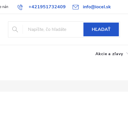
+421951732409
info@iocel.sk
e nám
Blog
Obchodné podmienky
Obľúbené
Bezpečnost
HĽADAŤ
Akcie a zľavy