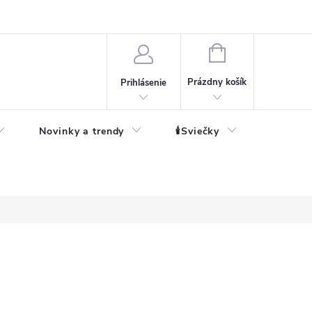
né informácie
NÁKUPNÝ
KOŠÍK
Prázdny košík
Prihlásenie
Novinky a trendy
🕯️Sviečky